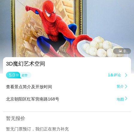


8
3D魔幻艺术空间
5.0
1条评论

分
超赞
查看景点简介及开放时间
简介


北京朝阳区红军营南路168号
地图
暂无报价
暂无门票预订，我们正在努力补充