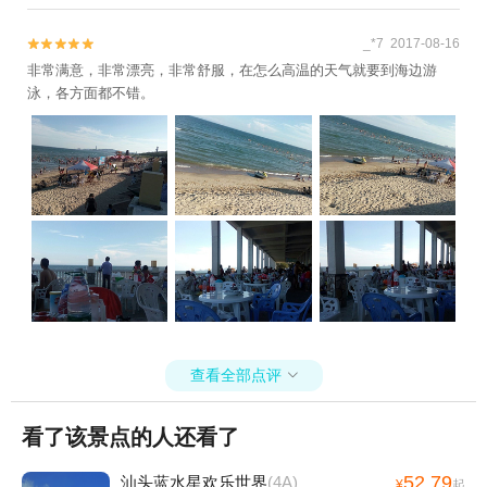
_*7 2017-08-16


非常满意，非常漂亮，非常舒服，在怎么高温的天气就要到海边游
泳，各方面都不错。
查看全部点评

看了该景点的人还看了
52.79
汕头蓝水星欢乐世界
(4A)
¥
起