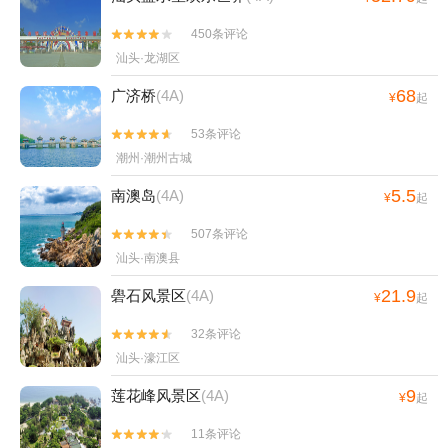
450条评论


汕头·龙湖区
68
广济桥
(4A)
¥
起
53条评论


潮州·潮州古城
5.5
南澳岛
(4A)
¥
起
507条评论


汕头·南澳县
21.9
礐石风景区
(4A)
¥
起
32条评论


汕头·濠江区
9
莲花峰风景区
(4A)
¥
起
11条评论

