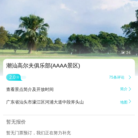


24
潮汕高尔夫俱乐部(AAAA景区)
2.0
75条评论

分
查看景点简介及开放时间
简介


广东省汕头市濠江区河浦大道中段斧头山
地图
暂无报价
暂无门票预订，我们正在努力补充