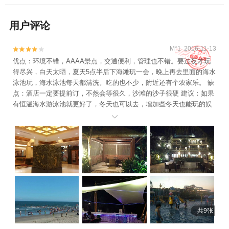
用户评论
M*1 2016-11-13


优点：环境不错，AAAA景点，交通便利，管理也不错。要过夜才玩
得尽兴，白天太晒，夏天5点半后下海滩玩一会，晚上再去里面的海水
泳池玩，海水泳池每天都清洗。吃的也不少，附近还有个农家乐。 缺
点：酒店一定要提前订，不然会等很久，沙滩的沙子很硬 建议：如果
有恒温海水游泳池就更好了，冬天也可以去，增加些冬天也能玩的娱
乐设施

共9张