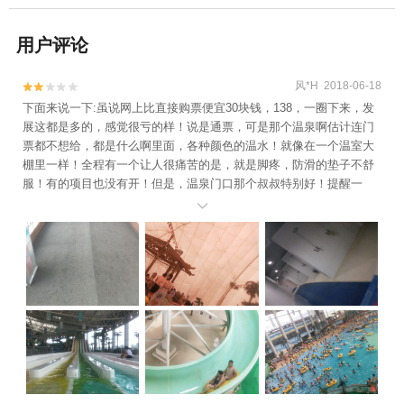
用户评论
风*H 2018-06-18


下面来说一下:虽说网上比直接购票便宜30块钱，138，一圈下来，发
展这都是多的，感觉很亏的样！说是通票，可是那个温泉啊估计连门
票都不想给，都是什么啊里面，各种颜色的温水！就像在一个温室大
棚里一样！全程有一个让人很痛苦的是，就是脚疼，防滑的垫子不舒
服！有的项目也没有开！但是，温泉门口那个叔叔特别好！提醒一
下，网上购票，提前两小时！两小时！浴室有一半是不能用的，全程

没拖鞋，浴巾