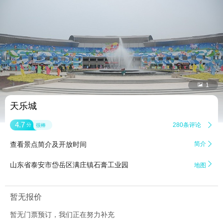


1
天乐城
4.7
280条评论

分
很棒
查看景点简介及开放时间
简介


山东省泰安市岱岳区满庄镇石膏工业园
地图
暂无报价
暂无门票预订，我们正在努力补充