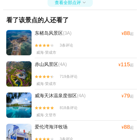
查看全部点评

看了该景点的人还看了
88
东楮岛风景区
(3A)
¥
起
3条评论


威海·荣成市
115
赤山风景区
(4A)
¥
起
719条评论


威海·荣成市
79
威海天沐温泉度假区
(4A)
¥
起
818条评论


威海·文登市
88
爱伦湾海洋牧场
¥
起
3条评论

