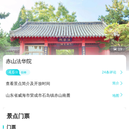


19
赤山法华院
4.6
24条评论

分
很棒
查看景点简介及开放时间
简介


山东省威海市荣成市石岛镇赤山南麓
地图
景点门票
门票