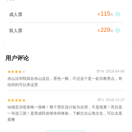
115
成人票

¥
起
229
双人票

¥
起
用户评论
华*w 2018-04-06


赤山法华院就在赤山这边，景色一般，不过这个是一处宗教景点，有
信仰的可以来这里
M*1 2016-12-27


动感音乐喷泉唯一很棒！整个景区设计较为合理，不是很累！而且是
一寺连三国！是荣成民俗馆休闲体验，了解过去山海文化，可以去逛
逛噢