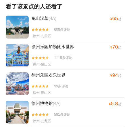
看了该景点的人还看了
65
龟山汉墓
(4A)
¥
起
608条评论


徐州·九里区
70
徐州乐园加勒比水世界
¥
起
1115条评论


徐州·泉山区
94
徐州乐园欢乐世界
¥
起
99条评论


徐州·泉山区
5.8
徐州博物馆
(4A)
¥
起
581条评论


徐州·云龙区