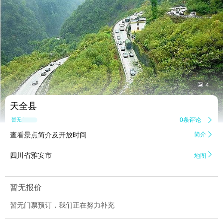


4
天全县
0条评论

暂无点评
查看景点简介及开放时间
简介


四川省雅安市
地图
暂无报价
暂无门票预订，我们正在努力补充