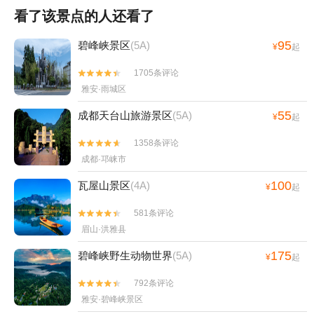
看了该景点的人还看了
95
碧峰峡景区
(5A)
¥
起
1705条评论


雅安·雨城区
55
成都天台山旅游景区
(5A)
¥
起
1358条评论


成都·邛崃市
100
瓦屋山景区
(4A)
¥
起
581条评论


眉山·洪雅县
175
碧峰峡野生动物世界
(5A)
¥
起
792条评论


雅安·碧峰峡景区