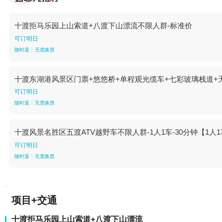
十渡拒马乐园上山索道+八渡下山漂流不限人群-标准价
可订明日
随时退
无需换票
十渡东湖港风景区门票+悠悠桥+单程观光缆车+七彩玻璃栈道+
可订明日
随时退
无需换票
十渡风景名胜区五渡ATV越野车不限人群-1人1车-30分钟【1人
可订明日
随时退
无需换票
项目+交通
十渡拒马乐园上山索道+八渡下山漂流