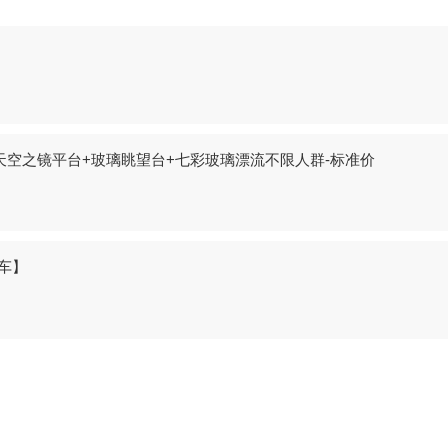
天空之镜平台+玻璃眺望台+七彩玻璃漂流不限人群-标准价
1车】