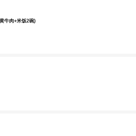
牛肉+米饭2碗)