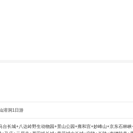
仙溶洞1日游
马台长城+八达岭野生动物园+景山公园+雍和宫+妙峰山+京东石林峡