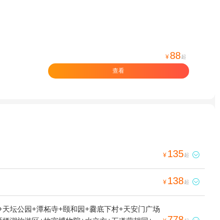
88
¥
起
查看
135

¥
起
138

¥
起
+天坛公园+潭柘寺+颐和园+爨底下村+天安门广场
778