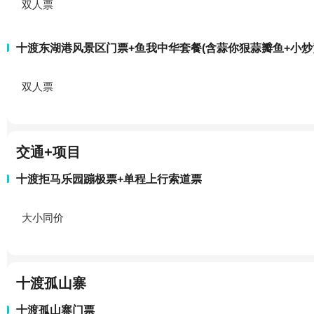
双人票
十渡东湖港风景区门票+鱼我中华套餐(含蒜你狠蒜瓣鱼+小炒黄
双人票
交通+项目
十渡拒马乐园蹦极票+单程上行索道票
大小同价
十渡孤山寨
十渡孤山寨门票