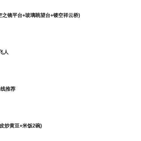
空之镜平台+玻璃眺望台+镂空祥云桥)
飞人
路线推荐
皮炒黄豆+米饭2碗)