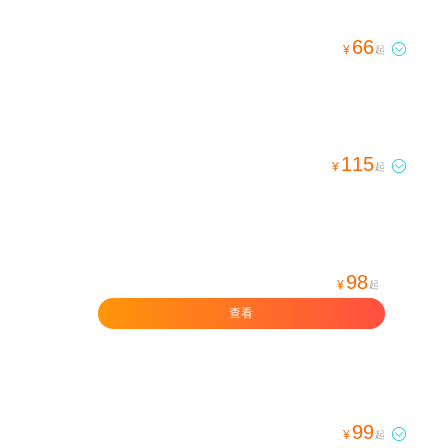
66

¥
起
115

¥
起
98
¥
起
查看
99

¥
起