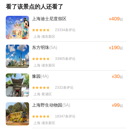
看了该景点的人还看了
409
上海迪士尼度假区
¥
起
23334条评论


上海·浦东新区
190
东方明珠
(5A)
¥
起
33905条评论


上海·浦东新区
30
豫园
(4A)
¥
起
2332条评论


上海·黄浦区
99
上海野生动物园
(5A)
¥
起
18347条评论


上海·浦东新区