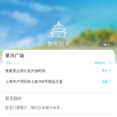


1
莱兴广场
0条评论

暂无点评
查看景点简介及开放时间
简介


上海市卢湾区斜土路768号致远大厦
地图
暂无报价
暂无门票预订，我们正在努力补充