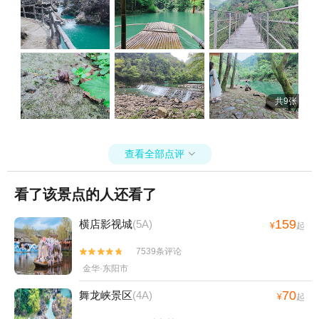
湖极爽水世界乐园+义乌幸福湖水库+璟园古
民居博物馆+灵江源森林公园+灵江源景区
+东阳剧院+武义温泉萤石博物馆+永康龙川
文化园+浙江东阳市艺术紫檀博物馆+竹海滑
道+横店圆明新园·夏苑+圆明新园（秋苑）
+金华市博物馆+浙江兰湖旅游度假区+花田
共9张
美地+横店梦泉谷+诗人小镇+金鸡岩景区+渔
歌小镇花之港+义乌花间乐园+义乌小六石户
外游乐园+义乌威尼斯水城+浙江横店热气球
查看全部点评

自由飞行+义乌翼动蹦床公园+龙溪生态游乐
园+舞龙源灵溪竹排漂流+花园村景区--已下
看了该景点的人还看了
线+武义温泉度假区+金华万泰海立方海洋公
园+月牙谷+九峰牧场+武义阳光温泉浴吧+金
159
横店影视城
(5A)
¥
起
华梦境自然博物馆+义乌西海龙山+武义大斗
山飞行营地+璟园汤温泉馆+喻斯生态旅游区
7539条评论


+棕榈湾+中国横店滑翔伞基地(横店店)+熊猫
金华·东阳市
猪猪两头乌国际牧场+义乌趣玩谷+浦江鱼泡
70
舞龙峡景区
(4A)
¥
起
泡多彩田园营地+横店木润木故事屋+金华北