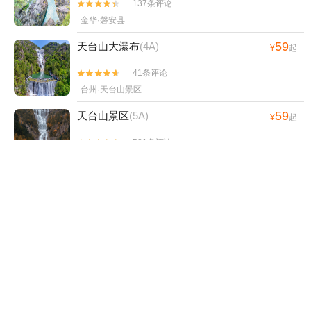
山航空飞行营地+金华科技馆+永康西山景区
137条评论


+东阳木雕小镇+横店固定翼体验+义乌乐园
金华·磐安县
+义乌凰溪景区+六洞山风景名胜区+极乐汤
59
天台山大瀑布
(4A)
¥
起
武义温泉馆+婺州古城景区+地平线跳伞·浙江
横店基地+桥枫航空横店飞行基地+白露山景
41条评论


区亲子乐园+越龙山国际旅游度假区+白露山
台州·天台山景区
风景区亲子乐园+义乌植物园+兰溪嵩山军事
59
天台山景区
(5A)
主题乐园+横店·红军长征博览城1日游
¥
起
521条评论


台州·天台县
70
新昌大佛寺景区
(4A)
¥
起
804条评论


绍兴·新昌县
55
十九峰
(4A)
¥
起
535条评论


绍兴·新昌县