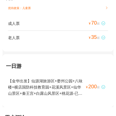
优待政策：儿童票

70
成人票

¥
起
35
老人票

¥
起
一日游
【金华出发】仙源湖旅游区+婺州公园+八咏
200
楼+横店国防科技教育园+花溪风景区+仙华

¥
起
山景区+秦王宫+白露山风景区+桃花源-已下
线+诸葛八卦村景区+横店圆明新园+十八涡
景区+延福寺+俞源太极星象村+横店影视城
+武义县博物馆+义乌博物馆+金华凤凰山公