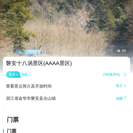


49
磐安十八涡景区(AAAA景区)
4.4
236条评论

分
不错
查看景点简介及开放时间
简介


浙江省金华市磐安县尖山镇
地图
门票
门票