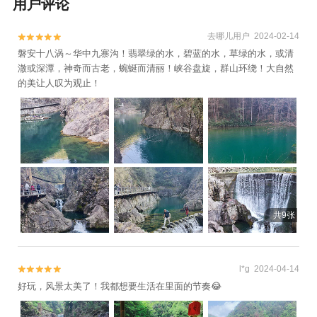
用户评论
园+地下长河景区+郭洞古生态村+寿仙谷+义
乌国际商贸城+金华山+石鹅湖+磐安百杖潭
去哪儿用户 2024-02-14


+清水湾沁温泉+灵岩景区+华夏文化园+金华
磐安十八涡～华中九寨沟！翡翠绿的水，碧蓝的水，草绿的水，或清
府城隍庙+神丽峡+金华人民广场+东阳卢宅
澈或深潭，神奇而古老，蜿蜒而清丽！峡谷盘旋，群山环绕！大自然
景区+郭洞祭祖+金华双龙风景旅游区+明清
的美让人叹为观止！
宫苑+东阳花园-已下线+义乌海洋世界+舞龙
峡景区+金华动物园+江南第一家+灵江源漂
流+金华美地南山漂流+金华龙潭大峡谷+兰
溪名果山庄+牛头山国家森林公园+寺平古村
落景区+大红岩景区+东阳中国木雕城+金华
安地仙源谷漂流+武义欢乐山寨农庄+武义花
溪十八湾+义乌马溪+义乌国际商贸城+清明
上河图+永康森林公园+寿仙谷漂流+龙山景
共9张
区+永康云溪村+九峰山风景区+横店梦幻谷
水世界+九峰温泉+牛头山梦温泉+金华寺森
林公园+中华舞龙故乡景区+方岩风景名胜区
l*g 2024-04-14


+义乌拓展训练+花园游乐园+石鼓寮风景区
好玩，风景太美了！我都想要生活在里面的节奏😂
+永康动物乐园+金华市体育馆+金华湖度假
村+兰溪马坞村杨梅庄园+浦江游轮+义乌梅