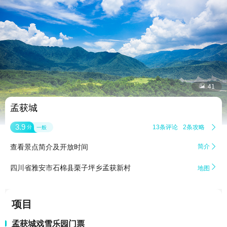


41
孟获城
3.9
13条评论
2条攻略

分
一般
查看景点简介及开放时间
简介


四川省雅安市石棉县栗子坪乡孟获新村
地图
项目
孟获城戏雪乐园门票