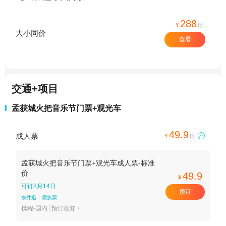
288
¥
起
大小同价
查看
交通+项目
孟获城火把音乐节门票+观光车
49.9
成人票

¥
起
孟获城火把音乐节门票+观光车成人票-标准
价
49.9
¥
可订8月14日
预订
条件退
需换票
携程-国内
预订须知
