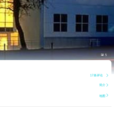

5
17条评论

简介


地图