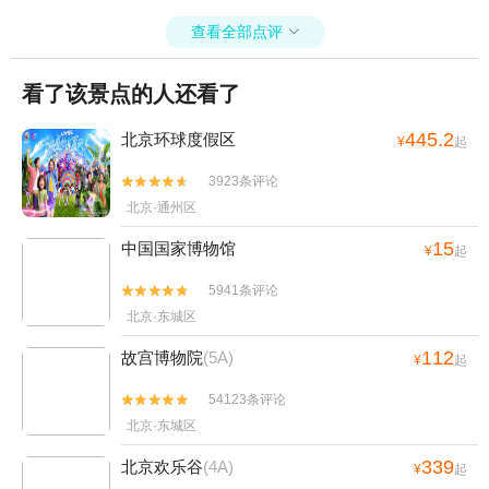
查看全部点评

看了该景点的人还看了
445.2
北京环球度假区
¥
起
3923条评论


北京·通州区
15
中国国家博物馆
¥
起
5941条评论


北京·东城区
112
故宫博物院
(5A)
¥
起
54123条评论


北京·东城区
339
北京欢乐谷
(4A)
¥
起