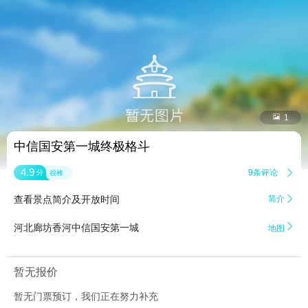


1
中信国安第一城终极格斗
4.9
9条评论

分
很棒
查看景点简介及开放时间
简介


河北廊坊香河中信国安第一城
地图
暂无报价
暂无门票预订，我们正在努力补充