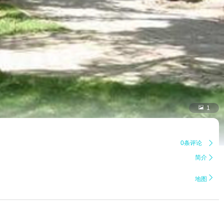

1
0条评论

简介


地图