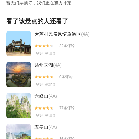
暂无门票预订，我们正在努力补充
看了该景点的人还看了
大芦村民俗风情旅游区
(4A)
32条评论


钦州·灵山县
越州天湖
(4A)
0条评论


钦州·浦北县
六峰山
(4A)
77条评论


钦州·灵山县
五皇山
(4A)