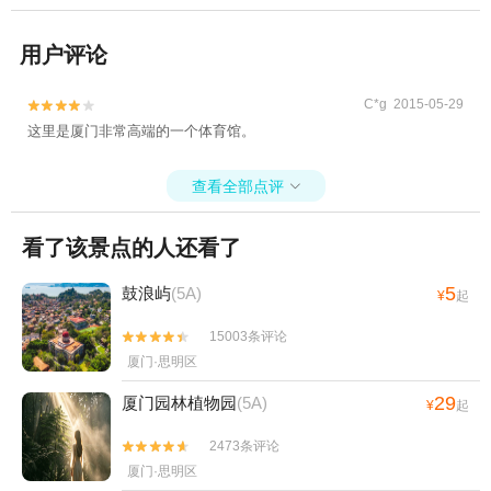
用户评论
C*g 2015-05-29


这里是厦门非常高端的一个体育馆。
查看全部点评

看了该景点的人还看了
5
鼓浪屿
(5A)
¥
起
15003条评论


厦门·思明区
29
厦门园林植物园
(5A)
¥
起
2473条评论


厦门·思明区