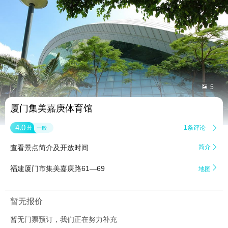


5
厦门集美嘉庚体育馆
4.0
1条评论

分
一般
查看景点简介及开放时间
简介


福建厦门市集美嘉庚路61—69
地图
暂无报价
暂无门票预订，我们正在努力补充