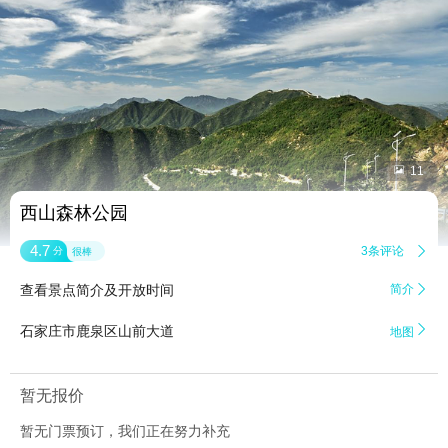


11
西山森林公园
4.7
3条评论

分
很棒
查看景点简介及开放时间
简介


石家庄市鹿泉区山前大道
地图
暂无报价
暂无门票预订，我们正在努力补充