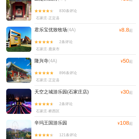
830条评论


石家庄·正定县
8.8
君乐宝优致牧场
(4A)
¥
起
2条评论


石家庄·鹿泉市
50
隆兴寺
(4A)
¥
起
896条评论


石家庄·正定县
30
天空之城游乐园(石家庄店)
¥
起
2条评论


石家庄·桥西区
108
辛玛王国游乐园
¥
起
121条评论

