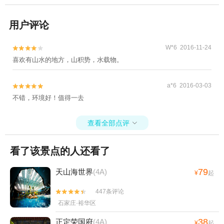
用户评论
W*6 2016-11-24


喜欢有山水的地方，山积势，水载物。
a*6 2016-03-03


不错，环境好！值得一去
查看全部点评

看了该景点的人还看了
79
天山海世界
(4A)
¥
起
447条评论


石家庄·裕华区
38
正定荣国府
(4A)
¥
起