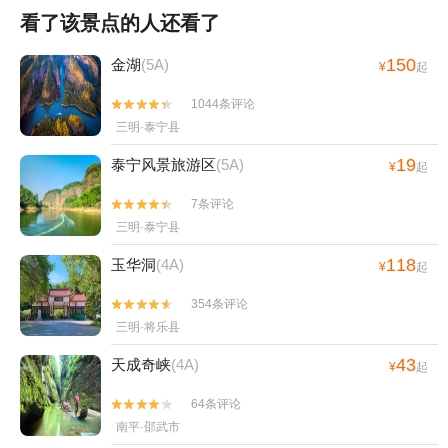
看了该景点的人还看了
150
金湖
(5A)
¥
起
1044条评论


三明·泰宁县
19
泰宁风景旅游区
(5A)
¥
起
7条评论


三明·泰宁县
118
玉华洞
(4A)
¥
起
354条评论


三明·将乐县
43
天成奇峡
(4A)
¥
起
64条评论


南平·邵武市