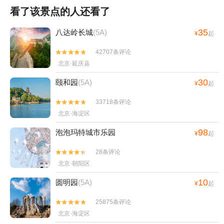
看了该景点的人还看了
35
八达岭长城
(5A)
¥
起
42707条评论


北京·延庆县
30
颐和园
(5A)
¥
起
33718条评论


北京·海淀区
98
泡泡玛特城市乐园
¥
起
28条评论


北京·朝阳区
10
圆明园
(5A)
¥
起
25875条评论


北京·海淀区