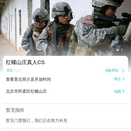


1
红螺山庄真人CS
0条评论

暂无点评
查看景点简介及开放时间
简介


北京市怀柔区红螺山庄
地图
暂无报价
暂无门票预订，我们正在努力补充