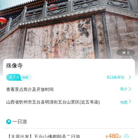


6
殊像寺
4.7
813条评论

分
很棒
查看景点简介及开放时间
简介


山西省忻州市五台县明清街五台山景区(近五爷庙)
地图
一日游
480
【太原出发】五台山佛都朝圣二日游

¥
起