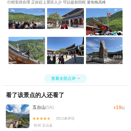
行程安排合理 正好赶上景区人少 可以提前回程 避免晚高峰
共8张
查看全部点评

看了该景点的人还看了
19
五台山
(5A)
¥
起
3012条评论


忻州·五台县