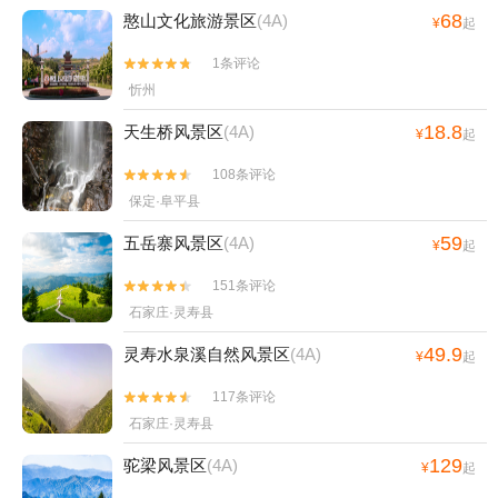
68
憨山文化旅游景区
(4A)
¥
起
1条评论


忻州
18.8
天生桥风景区
(4A)
¥
起
108条评论


保定·阜平县
59
五岳寨风景区
(4A)
¥
起
151条评论


石家庄·灵寿县
49.9
灵寿水泉溪自然风景区
(4A)
¥
起
117条评论


石家庄·灵寿县
129
驼梁风景区
(4A)
¥
起