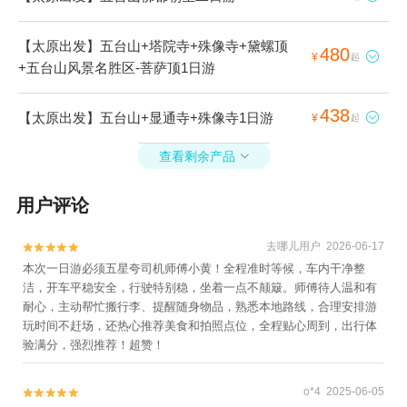
【太原出发】五台山+塔院寺+殊像寺+黛螺顶
480

¥
起
+五台山风景名胜区-菩萨顶1日游
438
【太原出发】五台山+显通寺+殊像寺1日游

¥
起
查看剩余产品

用户评论
去哪儿用户 2026-06-17


本次一日游必须五星夸司机师傅小黄！全程准时等候，车内干净整
洁，开车平稳安全，行驶特别稳，坐着一点不颠簸。师傅待人温和有
耐心，主动帮忙搬行李、提醒随身物品，熟悉本地路线，合理安排游
玩时间不赶场，还热心推荐美食和拍照点位，全程贴心周到，出行体
验满分，强烈推荐！超赞！
o*4 2025-06-05

