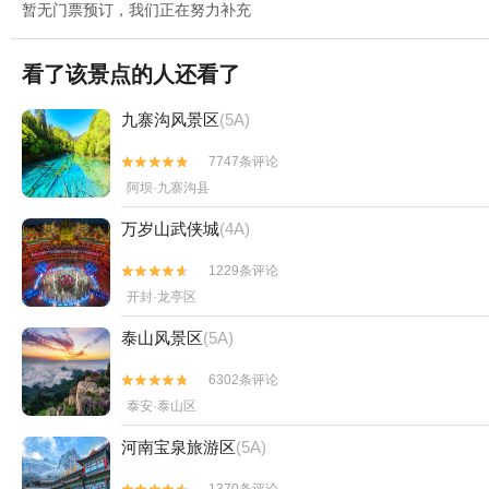
暂无门票预订，我们正在努力补充
看了该景点的人还看了
九寨沟风景区
(5A)
7747条评论


阿坝·九寨沟县
万岁山武侠城
(4A)
1229条评论


开封·龙亭区
泰山风景区
(5A)
6302条评论


泰安·泰山区
河南宝泉旅游区
(5A)