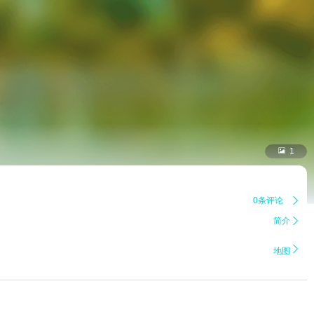

1
0条评论

简介


地图