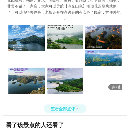
花园烧烤、喝茶、聊天、喝咖啡、麻将、看湖景，打卡拍照，唱歌，
非常不错了一家店，大家可以导航【湖光山色】楼顶花园烧烤就到
了，可以值得去体验，老板还开在湖边开的有安静了民宿，方便外地
过来避暑了客人，有时候老板还开车送客人去北站坐高铁，你可以给

老板五十块钱就去了，非常方便了。老板的电话1359****500
共7张
查看全部点评

看了该景点的人还看了