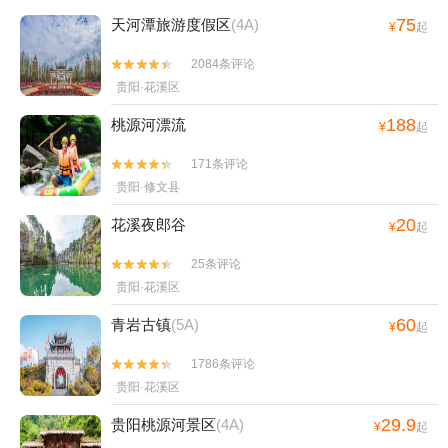
75
天河潭旅游度假区
(4A)
¥
起
2084条评论


贵阳·花溪区
188
桃源河漂流
¥
起
171条评论


贵阳·修文县
20
花溪夜郎谷
¥
起
25条评论


贵阳·花溪区
60
青岩古镇
(5A)
¥
起
1786条评论


贵阳·花溪区
29.9
贵阳桃源河景区
(4A)
¥
起