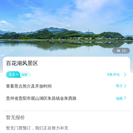


15
百花湖风景区
4.6
9条评论

分
很棒
查看景点简介及开放时间
简介


贵州省贵阳市观山湖区朱昌镇金朱西路
地图
暂无报价
暂无门票预订，我们正在努力补充