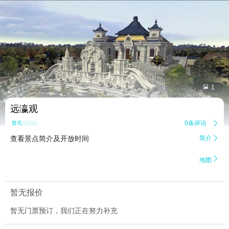


1
远瀛观
0条评论

暂无点评
查看景点简介及开放时间
简介


地图
暂无报价
暂无门票预订，我们正在努力补充