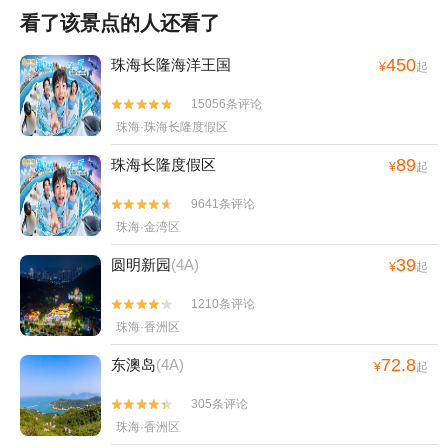
看了该景点的人还看了
450
珠海长隆海洋王国
¥
起
15056条评论


珠海·珠海长隆度假区
89
珠海长隆度假区
¥
起
9641条评论


珠海·金湾区
39
圆明新园
(4A)
¥
起
1210条评论


珠海·香洲区
72.8
东澳岛
(4A)
¥
起
305条评论


珠海·香洲区