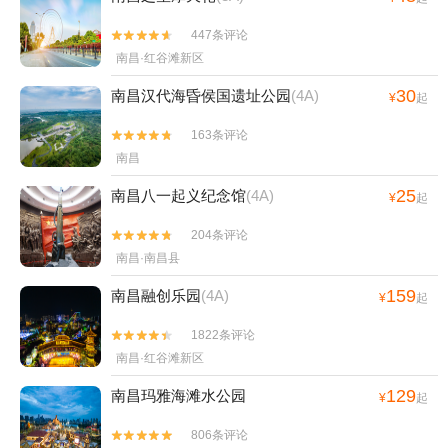
447条评论


南昌·红谷滩新区
30
南昌汉代海昏侯国遗址公园
(4A)
¥
起
163条评论


南昌
25
南昌八一起义纪念馆
(4A)
¥
起
204条评论


南昌·南昌县
159
南昌融创乐园
(4A)
¥
起
1822条评论


南昌·红谷滩新区
129
南昌玛雅海滩水公园
¥
起
806条评论

