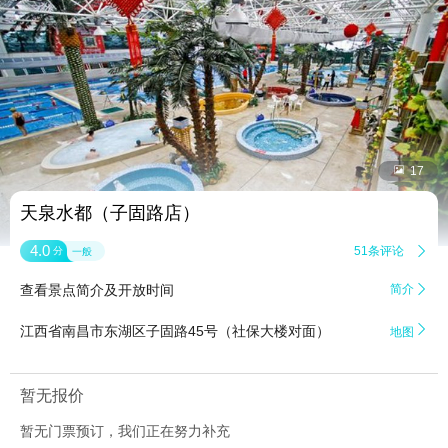


17
天泉水都（子固路店）
4.0
51条评论

分
一般
查看景点简介及开放时间
简介


江西省南昌市东湖区子固路45号（社保大楼对面）
地图
暂无报价
暂无门票预订，我们正在努力补充