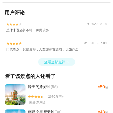
用户评论
E*r 2020-08-18


总体来说还算不错，种类较多
M*1 2018-07-09


门票贵点，其他蛮好，儿童游泳首选啦，设施齐全
查看全部点评

看了该景点的人还看了
50
滕王阁旅游区
(5A)
¥
起
2670条评论


南昌·东湖区
48
南昌之星摩天轮
(3A)
¥
起