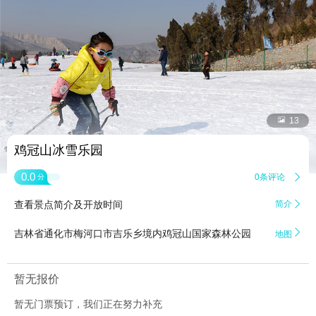


13
鸡冠山冰雪乐园
0.0
0条评论

分
查看景点简介及开放时间
简介


吉林省通化市梅河口市吉乐乡境内鸡冠山国家森林公园
地图
暂无报价
暂无门票预订，我们正在努力补充