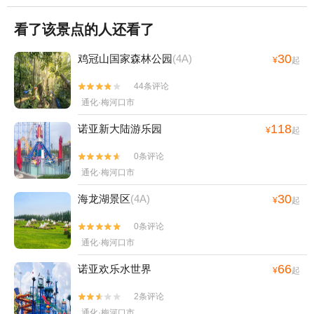
看了该景点的人还看了
30
鸡冠山国家森林公园
(4A)
¥
起
44条评论


通化·梅河口市
118
诺亚新大陆游乐园
¥
起
0条评论


通化·梅河口市
30
海龙湖景区
(4A)
¥
起
0条评论


通化·梅河口市
66
诺亚欢乐水世界
¥
起
2条评论


通化·梅河口市