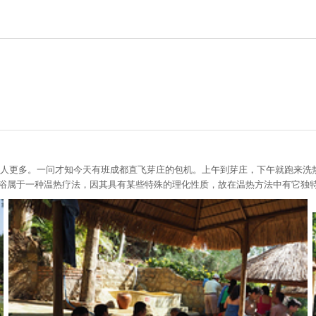
的人更多。一问才知今天有班成都直飞芽庄的包机。上午到芽庄，下午就跑来洗
泥浴属于一种温热疗法，因其具有某些特殊的理化性质，故在温热方法中有它独