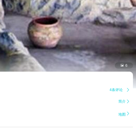

6
4条评论

简介


地图