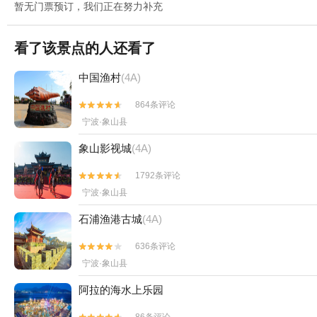
暂无门票预订，我们正在努力补充
看了该景点的人还看了
中国渔村
(4A)
864条评论


宁波·象山县
象山影视城
(4A)
1792条评论


宁波·象山县
石浦渔港古城
(4A)
636条评论


宁波·象山县
阿拉的海水上乐园