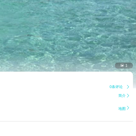

1
0条评论

简介


地图