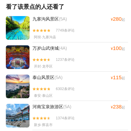
看了该景点的人还看了
280
九寨沟风景区
(5A)
¥
起
7749条评论


阿坝·九寨沟县
100
万岁山武侠城
(4A)
¥
起
1237条评论


开封·龙亭区
115
泰山风景区
(5A)
¥
起
6302条评论


泰安·泰山区
238
河南宝泉旅游区
(5A)
¥
起
1374条评论


新乡·辉县市