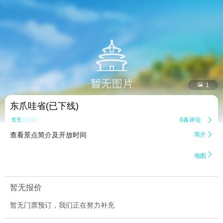


1
东爪哇省(已下线)
0条评论

暂无点评
查看景点简介及开放时间
简介


地图
暂无报价
暂无门票预订，我们正在努力补充