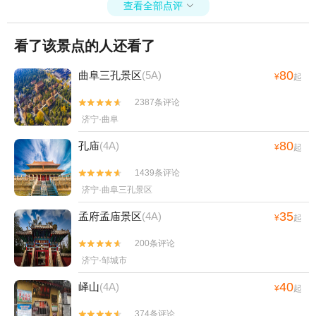
查看全部点评

看了该景点的人还看了
80
曲阜三孔景区
(5A)
¥
起
2387条评论


济宁·曲阜
80
孔庙
(4A)
¥
起
1439条评论


济宁·曲阜三孔景区
35
孟府孟庙景区
(4A)
¥
起
200条评论


济宁·邹城市
40
峄山
(4A)
¥
起
374条评论

