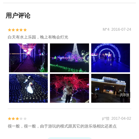
用户评论
M*4 2016-07-24


白天有水上乐园，晚上有晚会灯光
共8张
p*惜 2017-04-02


很一般，很一般，由于游玩的模式跟其它的游乐场相比还差点