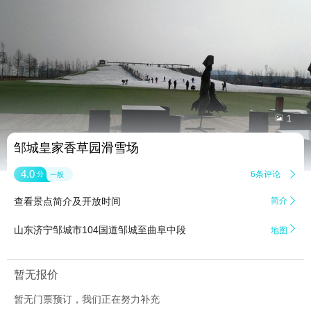


1
邹城皇家香草园滑雪场
4.0
6条评论

分
一般
查看景点简介及开放时间
简介


山东济宁邹城市104国道邹城至曲阜中段
地图
暂无报价
暂无门票预订，我们正在努力补充