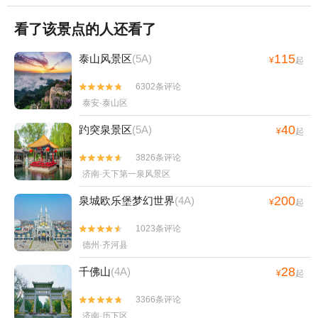
看了该景点的人还看了
115
泰山风景区
(5A)
¥
起
6302条评论


泰安·泰山区
40
趵突泉景区
(5A)
¥
起
3826条评论


济南·天下第一泉风景区
200
泉城欧乐堡梦幻世界
(4A)
¥
起
1023条评论


德州·齐河县
28
千佛山
(4A)
¥
起
3366条评论


济南·历下区