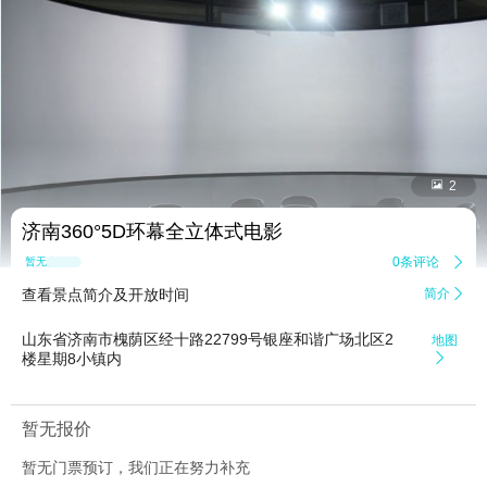


2
济南360°5D环幕全立体式电影
0条评论

暂无点评
查看景点简介及开放时间
简介

山东省济南市槐荫区经十路22799号银座和谐广场北区2
地图
楼星期8小镇内

暂无报价
暂无门票预订，我们正在努力补充