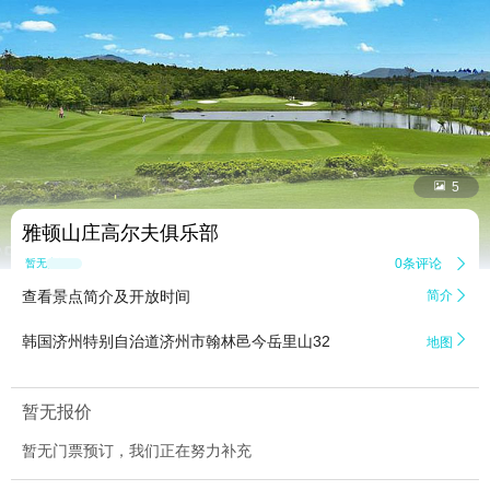


5
雅顿山庄高尔夫俱乐部
0条评论

暂无点评
查看景点简介及开放时间
简介


韩国济州特别自治道济州市翰林邑今岳里山32
地图
暂无报价
暂无门票预订，我们正在努力补充