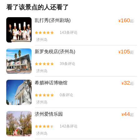
看了该景点的人还看了
160
乱打秀(济州剧场)
¥
起
143条评论


济州岛
105
新罗免税店(济州岛)
¥
起
39条评论


济州岛
32
希腊神话博物馆
¥
起
0条评论


济州岛
44
济州爱情乐园
¥
起
142条评论


济州岛