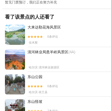
暂无门票预订，我们正在努力补充
看了该景点的人还看了
大来达勒花海风景区
0条评论


佳木斯
清河林业局悬羊岭风景区
(4A)
哈尔滨·清河林业旅游区
东山公园
0条评论


哈尔滨·依兰县
东山怪坡