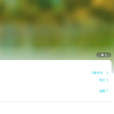

1
0条评论

简介


地图