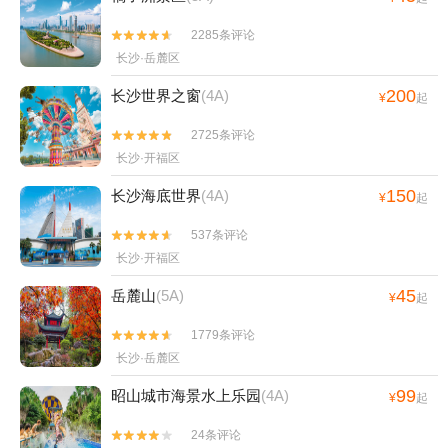
2285条评论


长沙·岳麓区
200
长沙世界之窗
(4A)
¥
起
2725条评论


长沙·开福区
150
长沙海底世界
(4A)
¥
起
537条评论


长沙·开福区
45
岳麓山
(5A)
¥
起
1779条评论


长沙·岳麓区
99
昭山城市海景水上乐园
(4A)
¥
起
24条评论

