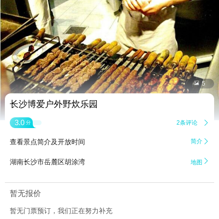


5
长沙博爱户外野炊乐园
3.0
2条评论

分
查看景点简介及开放时间
简介


湖南长沙市岳麓区胡涂湾
地图
暂无报价
暂无门票预订，我们正在努力补充