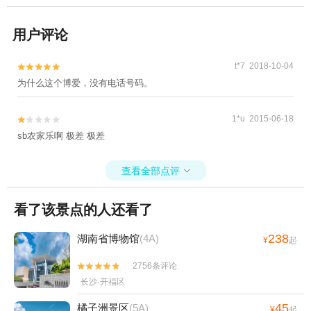
用户评论
t*7 2018-10-04


为什么这个博爱，没有电话号码。
1*u 2015-06-18


sb农家乐啊 极差 极差
查看全部点评

看了该景点的人还看了
238
湖南省博物馆
(4A)
¥
起
2756条评论


长沙·开福区
45
橘子洲景区
(5A)
¥
起