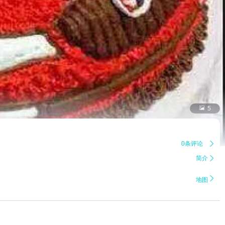

5
0条评论

简介


地图