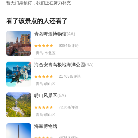
暂无门票预订，我们正在努力补充
看了该景点的人还看了
青岛啤酒博物馆
(4A)
6384条评论


青岛·市北区
海合安青岛极地海洋公园
(4A)
21763条评论


青岛·崂山区
崂山风景区
(5A)
7216条评论


青岛·崂山区
海军博物馆