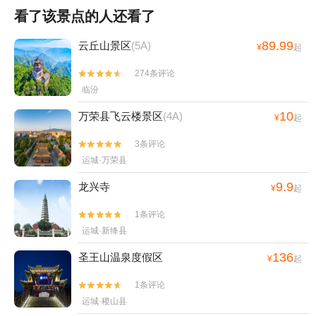
看了该景点的人还看了
89.99
云丘山景区
(5A)
¥
起
274条评论


临汾
10
万荣县飞云楼景区
(4A)
¥
起
3条评论


运城·万荣县
9.9
龙兴寺
¥
起
1条评论


运城·新绛县
136
圣王山温泉度假区
¥
起
1条评论


运城·稷山县