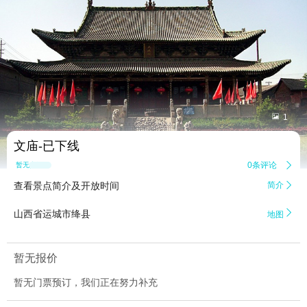


1
文庙-已下线
0条评论

暂无点评
查看景点简介及开放时间
简介


山西省运城市绛县
地图
暂无报价
暂无门票预订，我们正在努力补充