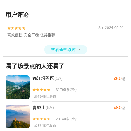
用户评论
S*r 2024-09-01


高效便捷 安全平稳 值得推荐
查看全部点评

看了该景点的人还看了
80
都江堰景区
(5A)
¥
起
31795条评论


成都·都江堰市
80
青城山
(5A)
¥
起
20140条评论


成都·都江堰市