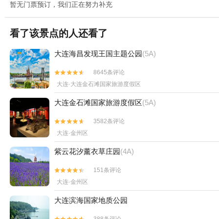
暂无门票预订，我们正在努力补充
看了该景点的人还看了
大连海昌发现王国主题公园
(5A)
8645条评论


大连·大连金石滩国家旅游度假区
大连金石滩国家旅游度假区
(5A)
3582条评论


大连·金州区
紫云花汐薰衣草庄园
(4A)
151条评论


大连·金州区
大连滨海国家地质公园