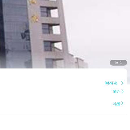

1
0条评论

简介


地图