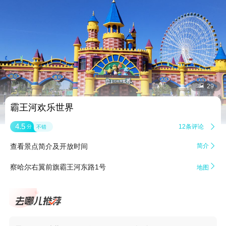


29
霸王河欢乐世界
4.5
12条评论

分
不错
查看景点简介及开放时间
简介


察哈尔右翼前旗霸王河东路1号
地图