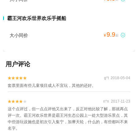
霸王河欢乐世界欢乐手摇船
9.9
大小同价

¥
起
用户评论
g*t 2018-05-04


套票里面有些儿童项目成人不宜玩，其他的还好。
n*n 2017-11-23


这个点评过，但一点点评他又出来了，反正对他比较了解，那就再点
评一次。霸王河欢乐世界是霸王河生态公园上一处大型游乐景点，其
中些游玩设施也是初次引入集宁，加摩天轮，什么的，有些都叫不来
名字。