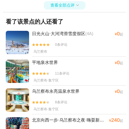
查看全部点评

看了该景点的人还看了
0
日光火山·大河湾滑雪度假区
(4A)
¥
起
0条评论


乌兰察布
0
平地泉水世界
¥
起
11条评论


乌兰察布·集宁区
0
乌兰察布永亮温泉水世界
¥
起
8条评论


乌兰察布·集宁区
240
北京向西一步·乌兰察布之夜·嗨耍新天地
¥
起