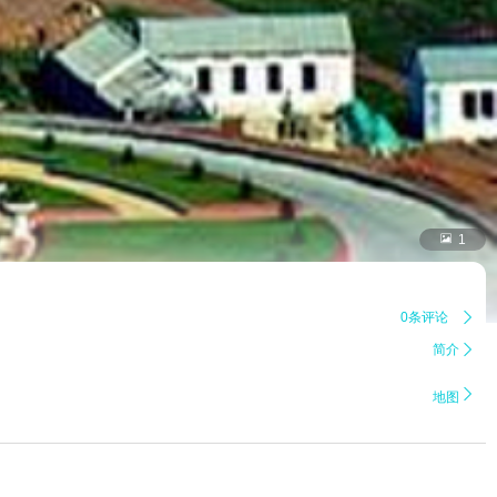

1
0条评论

简介


地图