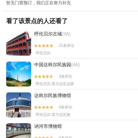
暂无门票预订，我们正在努力补充
看了该景点的人还看了
呼伦贝尔古城
(3A)
21条评论


呼伦贝尔
中国达斡尔民族园
(4A)
3条评论


呼伦贝尔·莫力达瓦达旗
达斡尔民族博物馆
0条评论


呼伦贝尔·莫力达瓦旗
讷河市博物馆