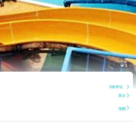

1
0条评论

简介


地图