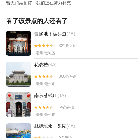
暂无门票预订，我们正在努力补充
看了该景点的人还看了
曹操地下运兵道
(4A)
321条评论


亳州·谯城区
花戏楼
(4A)
306条评论


亳州·毫州市
南京巷钱庄
(4A)
69条评论


亳州·毫州市
林拥城水上乐园
(4A)