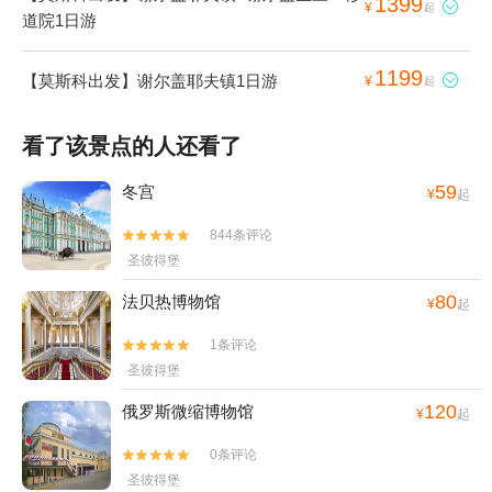
1399

¥
起
道院1日游
1199
【莫斯科出发】谢尔盖耶夫镇1日游

¥
起
看了该景点的人还看了
59
冬宫
¥
起
844条评论


圣彼得堡
80
法贝热博物馆
¥
起
1条评论


圣彼得堡
120
俄罗斯微缩博物馆
¥
起
0条评论


圣彼得堡