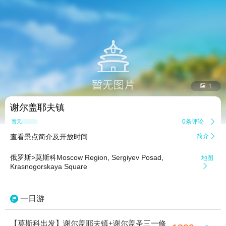


1
谢尔盖耶夫镇
0条评论

暂无点评
查看景点简介及开放时间
简介

俄罗斯>莫斯科Moscow Region, Sergiyev Posad,
地图
Krasnogorskaya Square

一日游
【莫斯科出发】谢尔盖耶夫镇+谢尔盖圣三一修