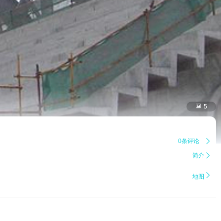

5
0条评论

简介


地图