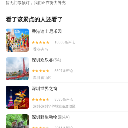
暂无门票预订，我们正在努力补充
看了该景点的人还看了
香港迪士尼乐园
18868条评论


香港·离岛
深圳欢乐谷
(5A)
5597条评论


深圳·南山区
深圳世界之窗
8535条评论


深圳·深圳华侨城旅游度假区
深圳野生动物园
(4A)