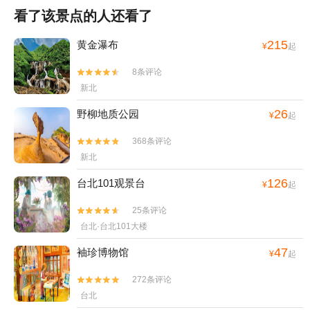
看了该景点的人还看了
215
黄金瀑布
¥
起
8条评论


新北
26
野柳地质公园
¥
起
368条评论


新北
126
台北101观景台
¥
起
25条评论


台北·台北101大楼
47
袖珍博物馆
¥
起
272条评论


台北