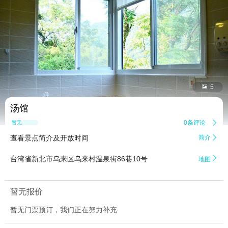


5
汤馆
0条评论

暂无点评
查看景点简介及开放时间
简介


台湾省新北市乌来区乌来村温泉街86巷10号
地图
暂无报价
暂无门票预订，我们正在努力补充