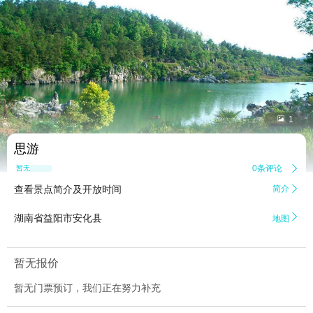


1
思游
0条评论

暂无点评
查看景点简介及开放时间
简介


湖南省益阳市安化县
地图
暂无报价
暂无门票预订，我们正在努力补充