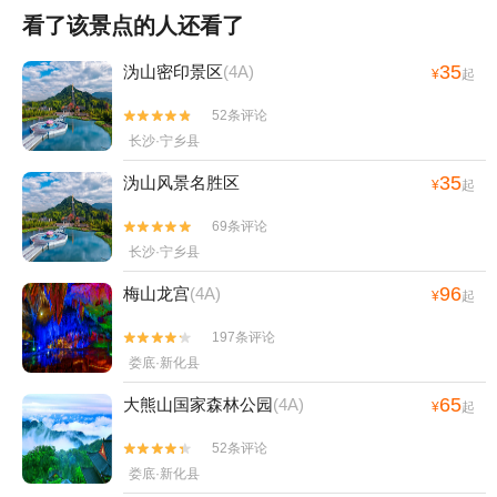
看了该景点的人还看了
35
沩山密印景区
(4A)
¥
起
52条评论


长沙·宁乡县
35
沩山风景名胜区
¥
起
69条评论


长沙·宁乡县
96
梅山龙宫
(4A)
¥
起
197条评论


娄底·新化县
65
大熊山国家森林公园
(4A)
¥
起
52条评论


娄底·新化县