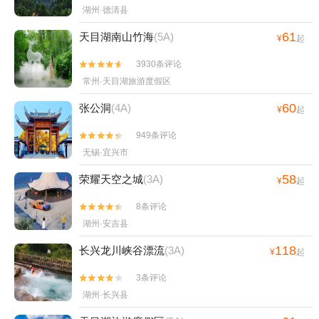
湖州·德清县
61
天目湖南山竹海
(5A)
¥
起
3930条评论


常州·天目湖旅游度假区
60
张公洞
(4A)
¥
起
949条评论


无锡·宜兴市
58
荣耀天空之城
(3A)
¥
起
8条评论


湖州·安吉县
118
长兴龙川峡谷漂流
(3A)
¥
起
3条评论


湖州·长兴县