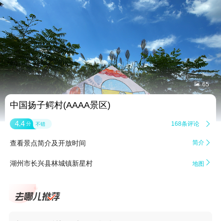


65
中国扬子鳄村(AAAA景区)
4.4
168条评论

分
不错
查看景点简介及开放时间
简介


湖州市长兴县林城镇新星村
地图