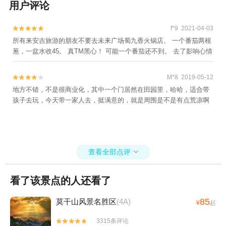
用户评论
f*9 2021-04-03


所有来安吉旅游的朋友不要去未来广场蜀九香火锅店。 一个番茄两根
葱，一盆水收45。 真TM黑心！ 可能一个番茄还不到。 去了影响心情
M*8 2019-05-12


地方不错，不是很商业化，其中一个门居然在田园里，哈哈，适合带
孩子去玩，今天带一家人去，挺满意的，就是周围是不是有点荒凉啊
查看全部点评

看了该景点的人还看了
85
莫干山风景名胜区
(4A)
¥
起
3315条评论

