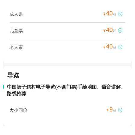
40
成人票

¥
起
40
儿童票

¥
起
40
老人票

¥
起
导览
中国扬子鳄村电子导览(不含门票)手绘地图、语音讲解、
路线推荐
9
大小同价

¥
起