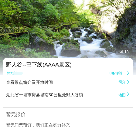


13
野人谷--已下线(AAAA景区)
0条评论

暂无点评
查看景点简介及开放时间
简介


湖北省十堰市房县城南30公里处野人谷镇
地图
暂无报价
暂无门票预订，我们正在努力补充