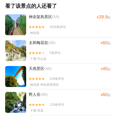
看了该景点的人还看了
29.9
神农架风景区
(5A)
¥
起
1830条评论


神农架
60
太和梅花谷
(4A)
¥
起
3条评论


十堰·竹山县
45
天燕景区
(4A)
¥
起
128条评论


神农架·神农架风景区
60
野人谷
(4A)
¥
起
119条评论


十堰·房县