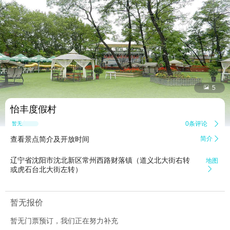


5
怡丰度假村
0条评论

暂无点评
查看景点简介及开放时间
简介

辽宁省沈阳市沈北新区常州西路财落镇（道义北大街右转
地图
或虎石台北大街左转）

暂无报价
暂无门票预订，我们正在努力补充