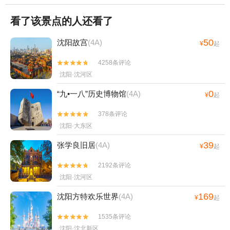
看了该景点的人还看了
50
沈阳故宫
(4A)
¥
起
4258条评论


沈阳·沈河区
0
“九•一八”历史博物馆
(4A)
¥
起
378条评论


沈阳·大东区
39
张学良旧居
(4A)
¥
起
2192条评论


沈阳·沈河区
169
沈阳方特欢乐世界
(4A)
¥
起
1535条评论


沈阳·沈北新区