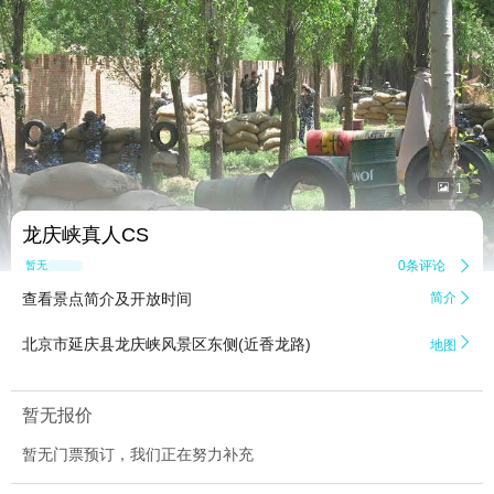


1
龙庆峡真人CS
0条评论

暂无点评
查看景点简介及开放时间
简介


北京市延庆县龙庆峡风景区东侧(近香龙路)
地图
暂无报价
暂无门票预订，我们正在努力补充