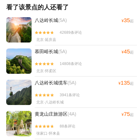
看了该景点的人还看了
35
八达岭长城
(5A)
¥
起
42689条评论


北京·延庆县
45
慕田峪长城
(5A)
¥
起
14808条评论


北京·怀柔区
135
八达岭长城缆车
(5A)
¥
起
3941条评论


北京·八达岭长城
75
黄龙山庄旅游区
(4A)
¥
起
88条评论


张家口·怀来县