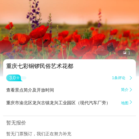


1
重庆七彩铜锣民俗艺术花都
3.0
1条评论

分
查看景点简介及开放时间
简介


重庆市渝北区龙兴古镇龙兴工业园区（现代汽车厂旁）
地图
暂无报价
暂无门票预订，我们正在努力补充