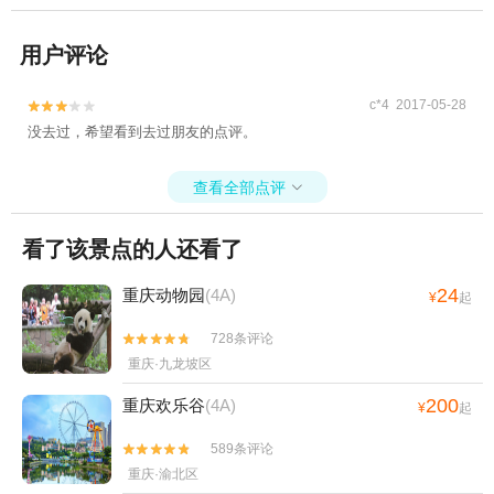
用户评论
c*4 2017-05-28


没去过，希望看到去过朋友的点评。
查看全部点评

看了该景点的人还看了
24
重庆动物园
(4A)
¥
起
728条评论


重庆·九龙坡区
200
重庆欢乐谷
(4A)
¥
起
589条评论


重庆·渝北区