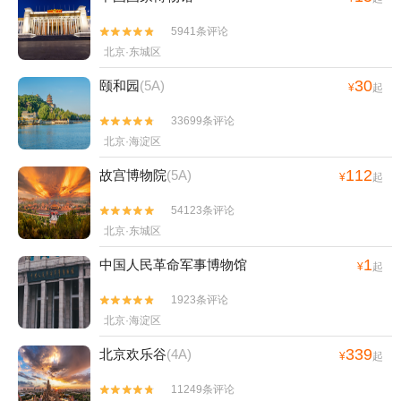
5941条评论


北京·东城区
30
颐和园
(5A)
¥
起
33699条评论


北京·海淀区
112
故宫博物院
(5A)
¥
起
54123条评论


北京·东城区
1
中国人民革命军事博物馆
¥
起
1923条评论


北京·海淀区
339
北京欢乐谷
(4A)
¥
起
11249条评论

