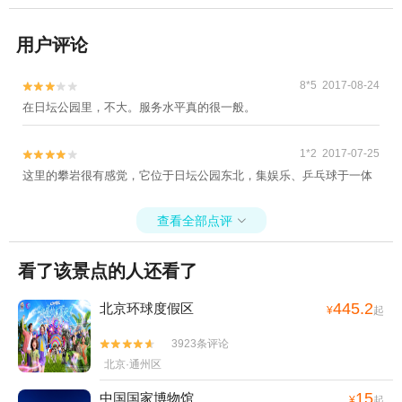
用户评论
8*5 2017-08-24


在日坛公园里，不大。服务水平真的很一般。
1*2 2017-07-25


这里的攀岩很有感觉，它位于日坛公园东北，集娱乐、乒乓球于一体
查看全部点评

看了该景点的人还看了
445.2
北京环球度假区
¥
起
3923条评论


北京·通州区
15
中国国家博物馆
¥
起