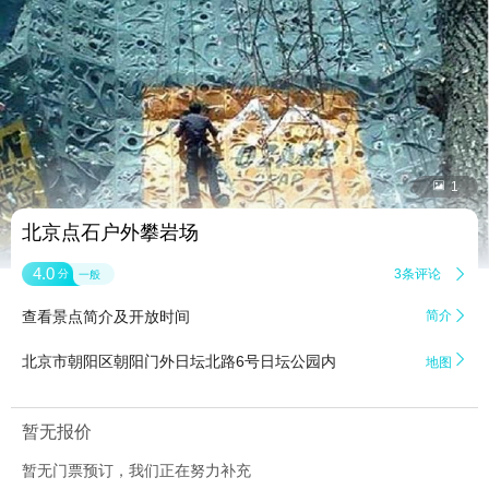


1
北京点石户外攀岩场
4.0
3条评论

分
一般
查看景点简介及开放时间
简介


北京市朝阳区朝阳门外日坛北路6号日坛公园内
地图
暂无报价
暂无门票预订，我们正在努力补充