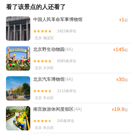
看了该景点的人还看了
1
中国人民革命军事博物馆
¥
起
1922条评论


北京·海淀区
145
北京野生动物园
(4A)
¥
起
6585条评论


北京·大兴区
30
北京汽车博物馆
(4A)
¥
起
2112条评论


北京·丰台区
19.9
南宫旅游休闲度假区
(4A)
¥
起
240条评论


北京·丰台区