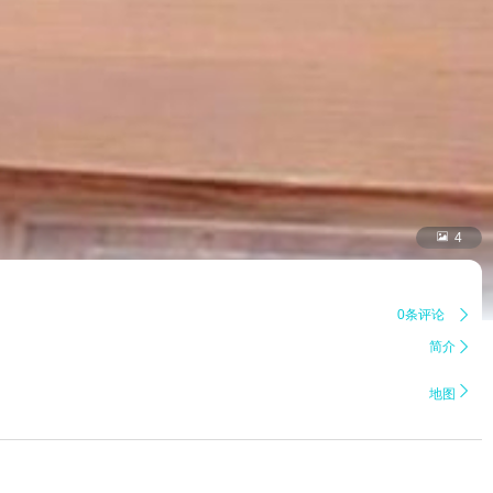

4
0条评论

简介


地图