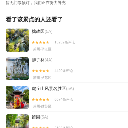
暂无门票预订，我们正在努力补充
看了该景点的人还看了
拙政园
(5A)
13232条评论


苏州·平江区
狮子林
(4A)
4420条评论


苏州·姑苏区
虎丘山风景名胜区
(5A)
6674条评论


苏州·姑苏区
留园
(5A)